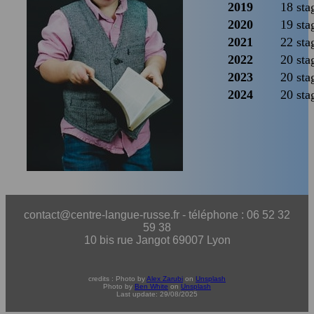
2019
18 sta
2020
19 sta
2021
22 sta
2022
20 sta
2023
20 sta
2024
20 sta
contact@centre-langue-russe.fr - téléphone : 06 52 32
59 38
10 bis rue Jangot 69007 Lyon
credits : Photo by
Alex Zarubi
on
Unsplash
Photo by
Ben White
on
Unsplash
Last update: 29/08/2025