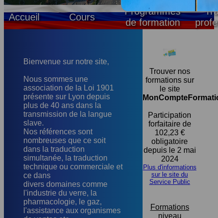
Programmes
Tr
Accueil
Cours
de formation
profe
Cours
Cours
Cours
Cours
Cours
Cours
Cours
débutant
débutant
intermédiaire
intermédiaire
conversation
rattrapage
particulier &
avancé
1
2
niveau BAC
entreprises
Bienvenue sur notre site,
Trouver nos
Nous sommes une
formations sur
association de la Loi 1901
le site
présente sur Lyon depuis
MonCompteFormatio
plus de 40 ans dans la
transmission de la langue
Participation
slave.
forfaitaire de
Nos références sont
102,23 €
nombreuses que ce soit
obligatoire
dans la traduction
depuis le 2 mai
simultanée, la traduction
2024
technique ou commerciale et
Plus d'informations
sur le site du
ce dans
Service Public
divers domaines comme
l'industrie du verre, la
pharmacologie, le gaz,
Formations
l'assistance aux organismes
niveau