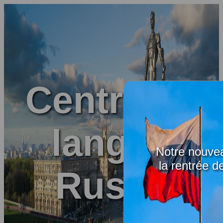
Centre de
langue
Notre nouvea
la rentrée d
Russe