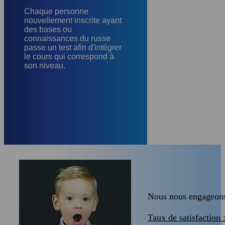
Chaque personne
nouvellement inscrite ayant
des bases ou
connaissances du russe
passe un test afin d'intégrer
le cours qui correspond à
son niveau.
Nous nous engageons 
Taux de satisfaction 